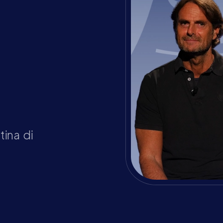
5.380, Whatsapp 
tina di