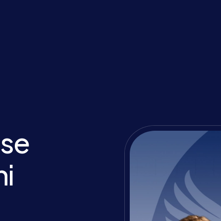
ese
ni