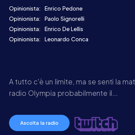
Opinionista:
Enrico Pedone
Opinionista:
Paolo Signorelli
Opinionista:
Enrico De Lellis
Opinionista:
Leonardo Conca
Diretta 06.88.0
Whatsapp 37
A tutto c'è un limite, ma se senti la mat
radio Olympia probabilmente il...
Ascolta la radio